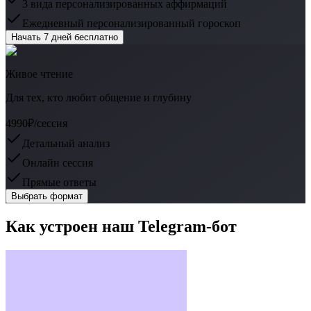
3 вида персонализированных аффирмаций
Ежедневный персонализированный гороскоп
Начать 7 дней бесплатно
Живое чтение
Для тех, кто любит общение и глубину
4990₽
/сессия
Детальный анализ
Онлайн сессия
Прямые ответы
Выбрать формат
Как устроен наш Telegram-бот