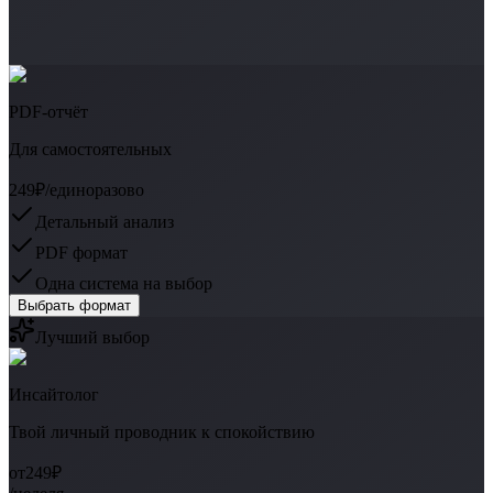
PDF-отчёт
Для самостоятельных
249₽
/единоразово
Детальный анализ
PDF формат
Одна система на выбор
Выбрать формат
Лучший выбор
Инсайтолог
Твой личный проводник к спокойствию
от
249₽