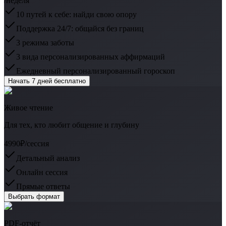
/неделя
10 путей к себе: найди свою опору
Поддержка 24/7: общайся без границ
3 режима заботы
3 вида персонализированных аффирмаций
Ежедневный персонализированный гороскоп
Начать 7 дней бесплатно
Живое чтение
Для тех, кто любит общение и глубину
4990₽
/сессия
Детальный анализ
Онлайн сессия
Прямые ответы
Выбрать формат
PDF-отчёт