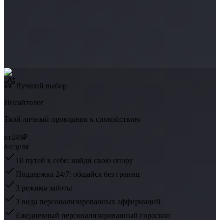
Лучший выбор
Инсайтолог
Твой личный проводник к спокойствию
от
249₽
/неделя
10 путей к себе: найди свою опору
Поддержка 24/7: общайся без границ
3 режима заботы
3 вида персонализированных аффирмаций
Ежедневный персонализированный гороскоп