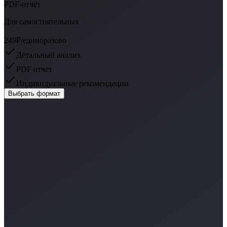
PDF-отчёт
Для самостоятельных
249₽
/единоразово
Детальный анализ
PDF отчет
Индивидуальные рекомендации
Выбрать формат