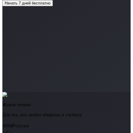
Начать 7 дней бесплатно
Живое чтение
Для тех, кто любит общение и глубину
4990₽
/сессия