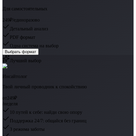
Для самостоятельных
249₽
/единоразово
Детальный анализ
PDF формат
Одна система на выбор
Выбрать формат
Лучший выбор
Инсайтолог
Твой личный проводник к спокойствию
от
249₽
/неделя
10 путей к себе: найди свою опору
Поддержка 24/7: общайся без границ
3 режима заботы