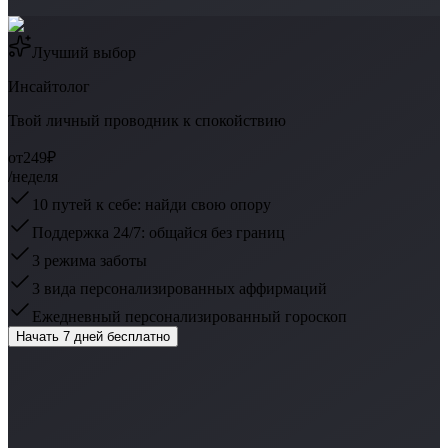
Лучший выбор
Инсайтолог
Твой личный проводник к спокойствию
от
249₽
/неделя
10 путей к себе: найди свою опору
Поддержка 24/7: общайся без границ
3 режима заботы
3 вида персонализированных аффирмаций
Ежедневный персонализированный гороскоп
Начать 7 дней бесплатно