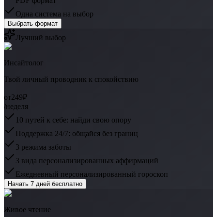
PDF формат
Одна система на выбор
Выбрать формат
Лучший выбор
Инсайтолог
Твой личный проводник к спокойствию
от
249₽
/неделя
10 путей к себе: найди свою опору
Поддержка 24/7: общайся без границ
3 режима заботы
3 вида персонализированных аффирмаций
Ежедневный персонализированный гороскоп
Начать 7 дней бесплатно
Живое чтение