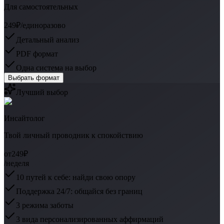
Для самостоятельных
249₽
/единоразово
Детальный анализ
PDF формат
Одна система на выбор
Выбрать формат
Лучший выбор
Инсайтолог
Твой личный проводник к спокойствию
от
249₽
/неделя
10 путей к себе: найди свою опору
Поддержка 24/7: общайся без границ
3 режима заботы
3 вида персонализированных аффирмаций