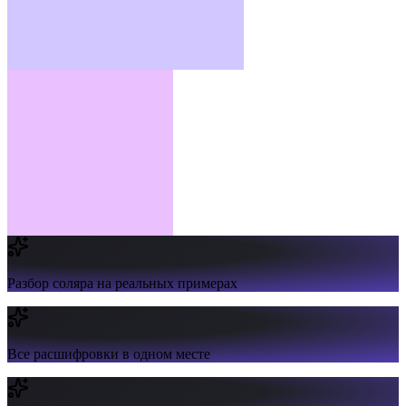
Разбор соляра
на реальных примерах
Все расшифровки
в одном месте