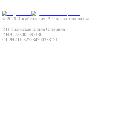
INFO@INSIGHTOLOGIA.RU
@INSAITOLOGY_BOT
©
2026
Инсайтология. Все права защищены.
Политика конфиденциальности
Условия использования
ИП Полянская Элина Олеговна
ИНН: 723005497136
ОГРНИП: 325784700338121