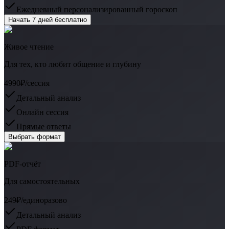
Ежедневный персонализированный гороскоп
Начать 7 дней бесплатно
Живое чтение
Для тех, кто любит общение и глубину
4990₽
/сессия
Детальный анализ
Онлайн сессия
Прямые ответы
Выбрать формат
PDF-отчёт
Для самостоятельных
249₽
/единоразово
Детальный анализ