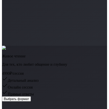
Живое чтение
Для тех, кто любит общение и глубину
4990₽
/сессия
Детальный анализ
Онлайн сессия
Прямые ответы
Выбрать формат