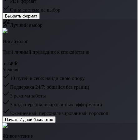
PDF формат
Одна система на выбор
Выбрать формат
Лучший выбор
Инсайтолог
Твой личный проводник к спокойствию
от
249₽
/неделя
10 путей к себе: найди свою опору
Поддержка 24/7: общайся без границ
3 режима заботы
3 вида персонализированных аффирмаций
Ежедневный персонализированный гороскоп
Начать 7 дней бесплатно
Живое чтение