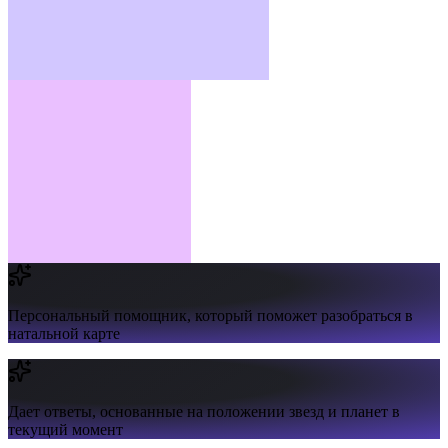
Персональный помощник,
который поможет разобраться в
натальной карте
Дает ответы,
основанные на положении звезд и планет в
текущий момент