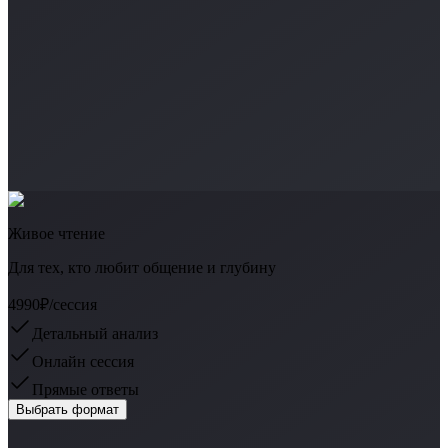
Живое чтение
Для тех, кто любит общение и глубину
4990₽
/сессия
Детальный анализ
Онлайн сессия
Прямые ответы
Выбрать формат