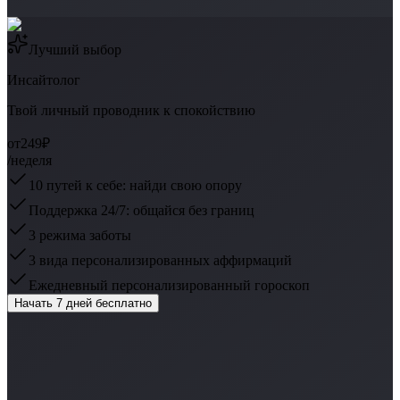
Лучший выбор
Инсайтолог
Твой личный проводник к спокойствию
от
249₽
/неделя
10 путей к себе: найди свою опору
Поддержка 24/7: общайся без границ
3 режима заботы
3 вида персонализированных аффирмаций
Ежедневный персонализированный гороскоп
Начать 7 дней бесплатно