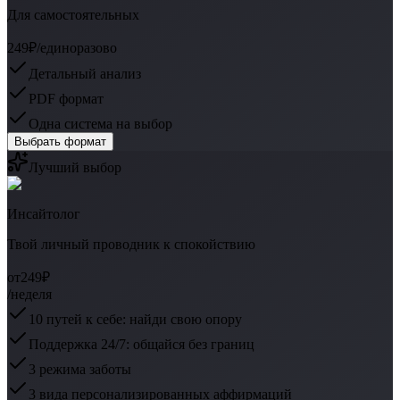
Для самостоятельных
249₽
/единоразово
Детальный анализ
PDF формат
Одна система на выбор
Выбрать формат
Лучший выбор
Инсайтолог
Твой личный проводник к спокойствию
от
249₽
/неделя
10 путей к себе: найди свою опору
Поддержка 24/7: общайся без границ
3 режима заботы
3 вида персонализированных аффирмаций