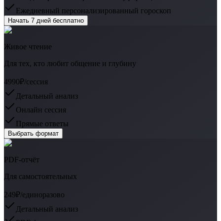
Ежедневный персонализированный гороскоп
Начать 7 дней бесплатно
Живое чтение
Для тех, кто любит общение и глубину
4990₽
/сессия
Детальный анализ
Онлайн сессия
Прямые ответы
Выбрать формат
PDF-отчёт
Для самостоятельных
249₽
/единоразово
Детальный анализ