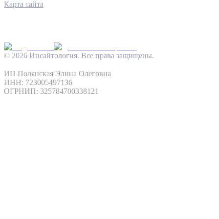
Карта сайта
КОНТАКТЫ
INFO@INSIGHTOLOGIA.RU
@INSAITOLOGY_BOT
©
2026
Инсайтология. Все права защищены.
Политика конфиденциальности
Условия использования
ИП Полянская Элина Олеговна
ИНН: 723005497136
ОГРНИП: 325784700338121