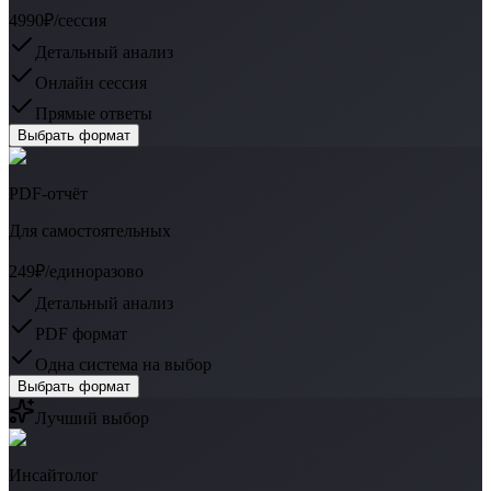
4990₽
/сессия
Детальный анализ
Онлайн сессия
Прямые ответы
Выбрать формат
PDF-отчёт
Для самостоятельных
249₽
/единоразово
Детальный анализ
PDF формат
Одна система на выбор
Выбрать формат
Лучший выбор
Инсайтолог