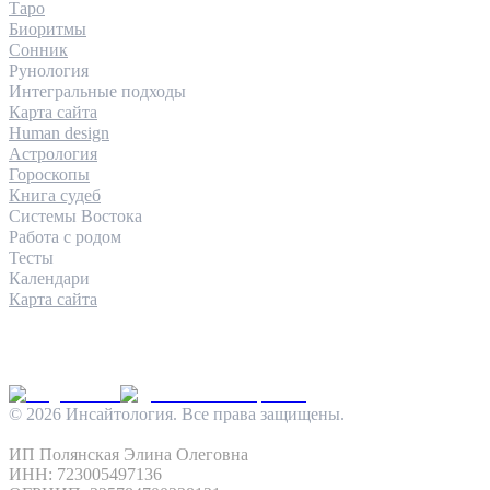
Таро
Биоритмы
Сонник
Рунология
Интегральные подходы
Карта сайта
Human design
Астрология
Гороскопы
Книга судеб
Системы Востока
Работа с родом
Тесты
Календари
Карта сайта
КОНТАКТЫ
INFO@INSIGHTOLOGIA.RU
@INSAITOLOGY_BOT
©
2026
Инсайтология. Все права защищены.
Политика конфиденциальности
Условия использования
ИП Полянская Элина Олеговна
ИНН: 723005497136