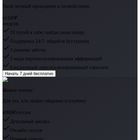
Твой личный проводник к спокойствию
от
249₽
/неделя
10 путей к себе: найди свою опору
Поддержка 24/7: общайся без границ
3 режима заботы
3 вида персонализированных аффирмаций
Ежедневный персонализированный гороскоп
Начать 7 дней бесплатно
Живое чтение
Для тех, кто любит общение и глубину
4990₽
/сессия
Детальный анализ
Онлайн сессия
Прямые ответы