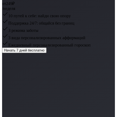
от
249₽
/неделя
10 путей к себе: найди свою опору
Поддержка 24/7: общайся без границ
3 режима заботы
3 вида персонализированных аффирмаций
Ежедневный персонализированный гороскоп
Начать 7 дней бесплатно