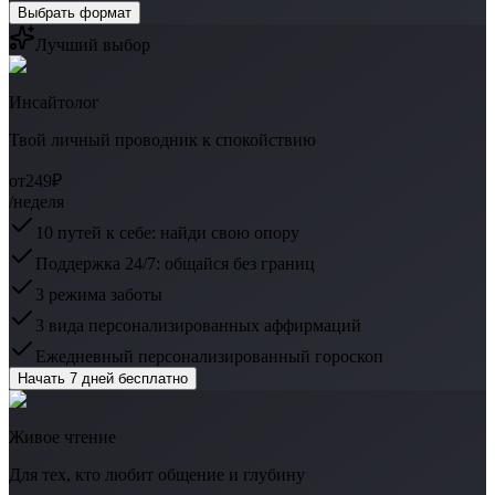
Выбрать формат
Лучший выбор
Инсайтолог
Твой личный проводник к спокойствию
от
249₽
/неделя
10 путей к себе: найди свою опору
Поддержка 24/7: общайся без границ
3 режима заботы
3 вида персонализированных аффирмаций
Ежедневный персонализированный гороскоп
Начать 7 дней бесплатно
Живое чтение
Для тех, кто любит общение и глубину