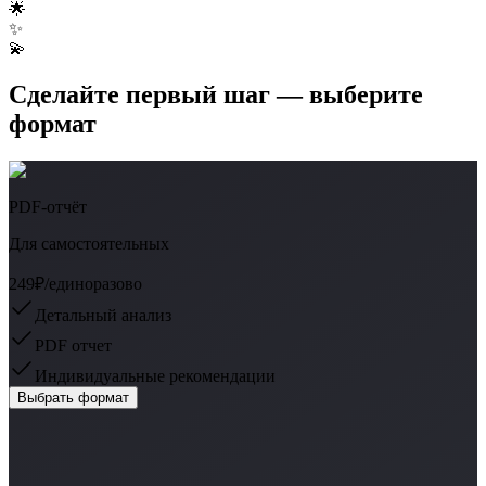
🌟
✨
💫
Сделайте первый шаг — выберите
формат
PDF-отчёт
Для самостоятельных
249₽
/единоразово
Детальный анализ
PDF отчет
Индивидуальные рекомендации
Выбрать формат