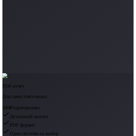
PDF-отчёт
Для самостоятельных
249₽
/единоразово
Детальный анализ
PDF формат
Одна система на выбор