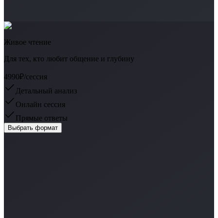
Живое чтение
Для тех, кто любит общение и глубину
4990₽
/сессия
Детальный анализ
Онлайн сессия
Прямые ответы
Выбрать формат